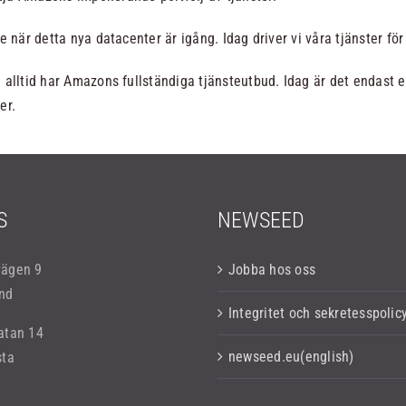
e när detta nya datacenter är igång. Idag driver vi våra tjänster för
 alltid har Amazons fullständiga tjänsteutbud. Idag är det endast et
er.
S
NEWSEED
vägen 9
Jobba hos oss
nd
Integritet och sekretesspolic
atan 14
newseed.eu(english)
sta