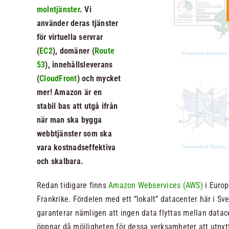
molntjänster
. Vi
använder deras tjänster
för virtuella servrar
(
EC2
), domäner (
Route
53
), innehållsleverans
(
CloudFront
) och mycket
mer! Amazon är en
stabil bas att utgå ifrån
när man ska bygga
webbtjänster som ska
vara kostnadseffektiva
och skalbara.
Redan tidigare finns
Amazon Webservices (AWS)
i Europ
Frankrike. Fördelen med ett ”lokalt” datacenter här i Sv
garanterar nämligen att ingen data flyttas mellan datace
öppnar då möjligheten för dessa verksamheter att utnyt