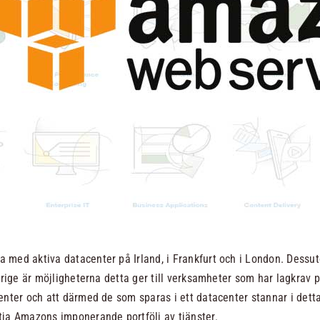
a med aktiva datacenter på Irland, i Frankfurt och i London. Dessut
erige är möjligheterna detta ger till verksamheter som har lagkrav 
nter och att därmed de som sparas i ett datacenter stannar i detta 
tja Amazons imponerande portfölj av tjänster.