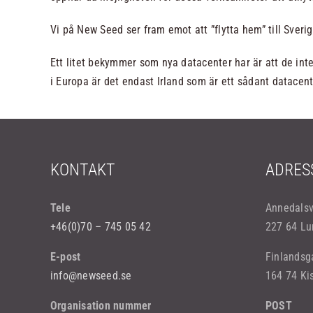
Vi på New Seed ser fram emot att ”flytta hem” till Sverig
Ett litet bekymmer som nya datacenter har är att de inte
i Europa är det endast Irland som är ett sådant datacent
KONTAKT
ADRES
Tele
Annedals
+46(0)70 – 745 05 42
227 64 Lu
E-post
Finlandsg
info@newseed.se
164 74 Ki
Organisation nummer
POST