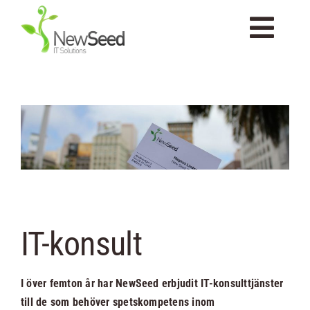
Fortsätt
till
Togg
innehållet
Navi
Startsida
Om Newseed
Tjänster
IT-konsult
Kompetenser
I över femton år har NewSeed erbjudit IT-konsulttjänster
Portfolio
till de som behöver spetskompetens inom