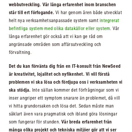
webbutveckling. Vår långa erfarenhet inom branschen
står till ert förfogande.
Vi har genom åren både utvecklat
Nyheter
helt nya verksamhetsanpassade system samt
integrerat
befintliga system med olika datakällor eller system
. Vår
Kontakt
långa erfarenhet gör också att vi kan ge råd om
angränsade områden som affärsutveckling och
förvaltning.
Sök
efter:
Det du kan förvänta dig från en IT-konsult från NewSeed
är kreativitet, lojalitet och nyfikenhet. Vi vill förstå
problemen vi ska lösa och fördjupa oss i verksamheten vi
ska stödja.
Inte sällan kommer det förfrågningar som vi
inser angriper ett symptom snarare än problemet, då vill
vi hitta grundorsaken och lösa det. Sedan måste man
såklart även vara pragmatisk och ibland göra lösningar
som fungerar för stunden.
Vår breda erfarenhet från
många olika projekt och tekniska miljöer gör att vi ser