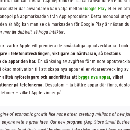
n kritik man kan förstå. I Appleprodukter så kan användaren endast 
idprodukter där användaren kan välja mellan
Google Play
eller en alt
monopol på appmarknaden från Appleprodukter. Detta monopol utnyt
tt den är hög kan man se då marknaden för Google Play är nästan 
r mer än dubbelt så höga intäkter
.
ori varför Apple vill premiera de småskaliga apputvecklarna.
I och
igare i telefonutvecklingen, viktigare än hårdvaran, så bestäms
av de appar den har.
En sänkning av avgiften för mindre apputveckl
i ökad motivation till att skapa nya appar eller vidareutveckling av
 alltså nyföretagare och underlättar att
bygga nya appar
, vilket
tioner på telefonerna.
Dessutom – ju bättre appar där finns, desto
lefoner – vilket Apple vinner på.
gine of economic growth like none other, creating millions of new j
o anyone with a great idea. Our new program (App Store Small Busine
velopers fund their small businesses, take risks on new ideas, expan