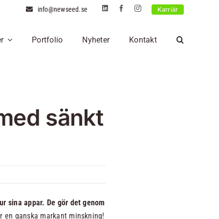
info@newseed.se
Karriär
r
Portfolio
Nyheter
Kontakt
Integrationer &
Programvaror
Amazon AWS
Integrationer
automatisering
WordPress
Integrationer, industri 4.0,
WooCommerce
 med sänkt
Vi gör integrationer mellan
automation
Odoo affärssystem
system.
Läs mer
Läs mer
Läs mer
t ur sina appar. De gör det genom
r en ganska markant minskning!