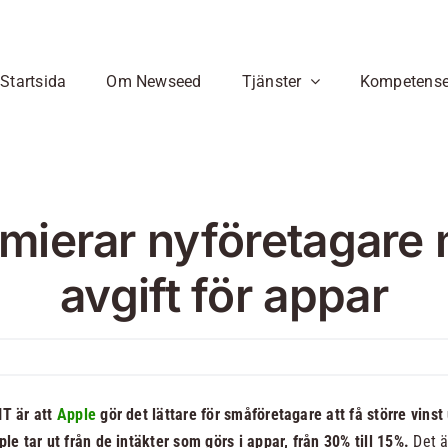
Startsida
Om Newseed
Tjänster
Kompetense
Utveckling av e-tjänster
Digital infrastruktur
App-utveckling
Programmering
E-handelstjänster,
Vill du skapa en app? Vi
Våra språkval
affärssystem,
hjälper dig med en
React Native
mierar nyföretagare
Molntjänster
bokningsprogram,
kostnadseffektiv
Node.JS
Serverlös tjänst
dokumenthanteringssystem
utveckling!
avgift för appar
REST API
mm
Mistral-AI
Läs mer
Läs mer
AI
IT är att
Apple
gör det lättare för småföretagare att få större vins
le tar ut från de intäkter som görs i appar, från 30% till 15%.
Det ä