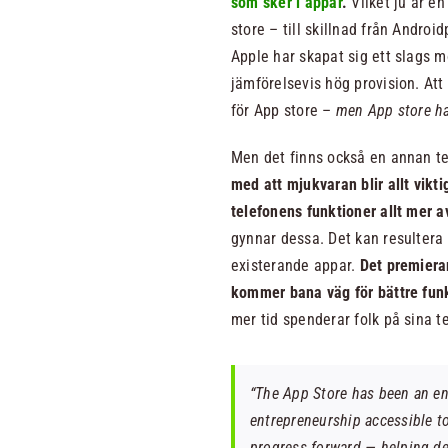
som sker i appar
.
Vilket ju är e
store – till skillnad från Andro
Apple har skapat sig ett slags 
jämförelsevis hög provision. A
för App store –
men App store ha
Men det finns också en annan te
med att mjukvaran blir allt vikt
telefonens funktioner allt mer 
gynnar dessa. Det kan resultera 
existerande appar.
Det premierar
kommer bana väg för bättre funk
mer tid spenderar folk på sina te
“The App Store has been an en
entrepreneurship accessible t
progress forward — helping de