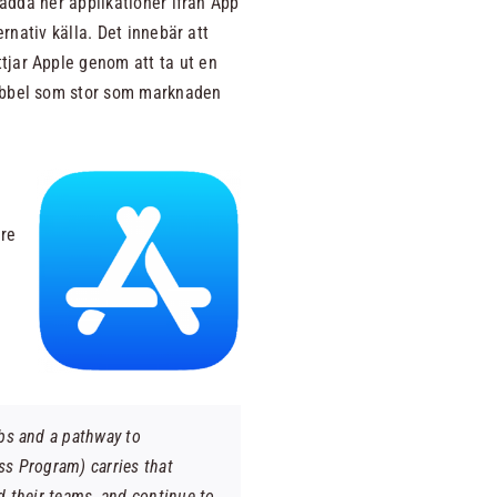
ladda ner applikationer ifrån App
ernativ källa. Det innebär att
tjar Apple genom att ta ut en
dubbel som stor som marknaden
are
obs and a pathway to
ss Program) carries that
d their teams, and continue to