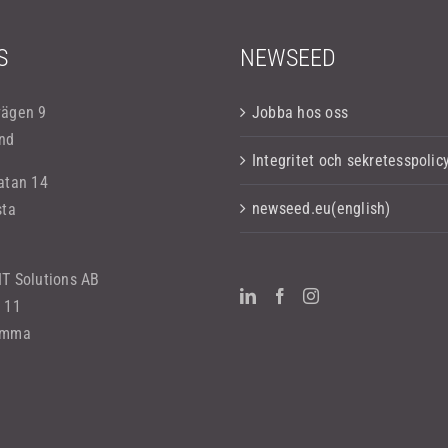
S
NEWSEED
vägen 9
Jobba hos oss
nd
Integritet och sekretesspolic
atan 14
newseed.eu(english)
sta
T Solutions AB
 11
omma