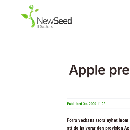
Fortsätt
till
innehållet
Vad erbjuder vi?
IT-Konsult
Vad är vi bra på?
Det du kan förvänta dig
från en IT-konsult från
Apple pre
NewSeed är kreativitet,
lojalitet och nyfikenhet.
Läs mer
Läs mer
Läs mer
Published On: 2020-11-23
Förra veckans stora nyhet inom 
att de halverar den provision App