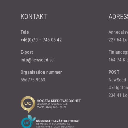
KONTAKT
ADRES
Tele
Annedals
+46(0)70 – 745 05 42
227 64 Lu
E-post
Finlandsg
info@newseed.se
164 74 Ki
Organisation nummer
POST
556775-9963
NewSeed I
Oxelgatan
234 41 L