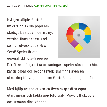
2014-02-24
|
Taggar:
App
,
GuidePal
,
iTunes
,
spel
Nyheter
Nyligen släpte GuidePal en
ny version av sin populära
Kontakt
stadsguides-app. I denna nya
version finns det ett spel
Sök
som är utvecklat av New
efter:
Seed! Spelet är ett
geografiskt foto-frågespel.
Där finns många olika utmaningar i spelet såsom att hitta
kända broar och byggnasverk. Där finns även en
utmaning för varje stad som GuidePal har en guide för.
Med hjälp av spelet kan du även skapa dina egna
utmaningar och ladda upp foto själv. Prova att skapa en
och utmana dina vänner!