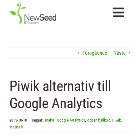
Fortsätt
till
Togg
innehållet
Navi
Startsida
Föregående
Nästa
Om Newseed
Piwik alternativ till
Tjänster
Google Analytics
Kompetenser
2013-10-10
|
Taggar:
analys
,
Google Analytics
,
öppen källkod
,
Piwik
,
statistik
Portfolio