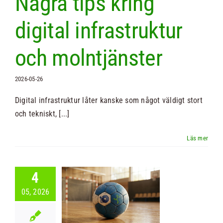
Några tips kring
digital infrastruktur
och molntjänster
2026-05-26
Digital infrastruktur låter kanske som något väldigt stort
och tekniskt, [...]
wSeed IT
4
olutions
05, 2026
ponsrar
gårds fond