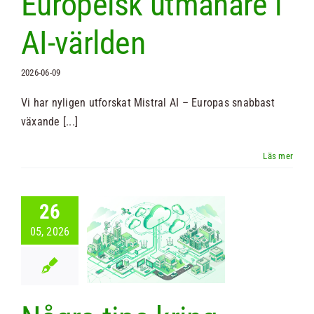
Europeisk utmanare i
AI-världen
2026-06-09
Vi har nyligen utforskat Mistral AI – Europas snabbast
växande [...]
26
 tips kring
05, 2026
digital
struktur och
ntjänster
Nyheter