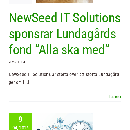
a ska med”
NewSeed IT Solutions
Nyheter
sponsrar Lundagårds
fond ”Alla ska med”
2026-05-04
NewSeed IT Solutions är stolta över att stötta Lundagård
genom [...]
9
04, 2026