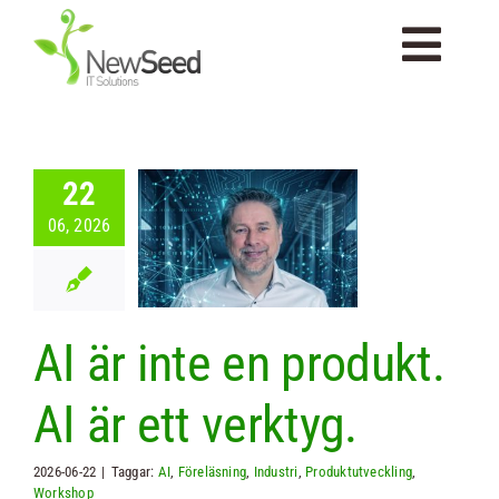
Fortsätt
till
Togg
innehållet
Navi
Startsida
22
är inte en
Om Newseed
06, 2026
t. AI är ett
erktyg.
Tjänster
 Seed
Nyheter
AI är inte en produkt.
Kompetenser
AI är ett verktyg.
Portfolio
2026-06-22
|
Taggar:
AI
,
Föreläsning
,
Industri
,
Produktutveckling
,
Workshop