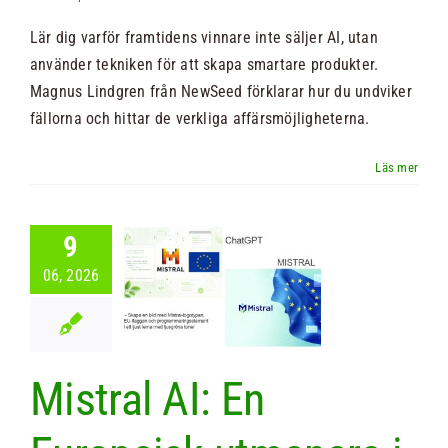
Lär dig varför framtidens vinnare inte säljer AI, utan
Nyheter
använder tekniken för att skapa smartare produkter.
Magnus Lindgren från NewSeed förklarar hur du undviker
Kontakt
fällorna och hittar de verkliga affärsmöjligheterna.
Sök
efter:
9
ral AI: En
06, 2026
uropeisk
nare i AI-
världen
Nyheter
Mistral AI: En