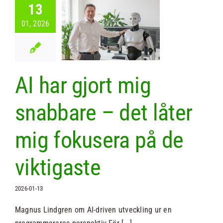
r gjort mig
13
bare – det
01, 2026
åter mig
sera på de
ktigaste
AI har gjort mig
Nyheter
snabbare – det låter
mig fokusera på de
viktigaste
2026-01-13
Magnus Lindgren om AI-driven utveckling ur en