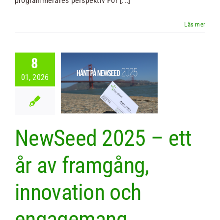
programmerares perspektiv För [...]
eed 2025 –
8
tt år av
01, 2026
amgång,
vation och
gagemang
NewSeed 2025 – ett
mmering
Nyheter
år av framgång,
innovation och
engagemang