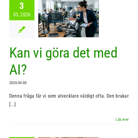
3
03, 2026
vi göra det
ed AI?
Nyheter
Kan vi göra det med
AI?
2026-03-03
Denna fråga får vi som utvecklare väldigt ofta. Den brukar
[...]