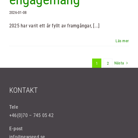
2026-01-08
2025 har varit ett år fyllt av framgångar, [...]
Nästa
1
2
KONTAKT
Tele
+46(0)70 – 745 05 42
E-post
info@newseed.se