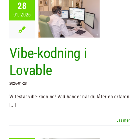
28
01, 2026
-kodning i
ovable
Nyheter
Vibe-kodning i
Lovable
2026-01-28
Vi testar vibe-kodning! Vad händer när du låter en erfaren
[...]