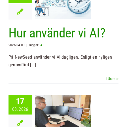
använder vi
AI?
Nyheter
Hur använder vi AI?
2026-04-09
|
Taggar:
AI
På NewSeed använder vi AI dagligen. Enligt en nyligen
genomförd [...]
Evema
17
ktiviserar
03, 2026
der- och
rthantering