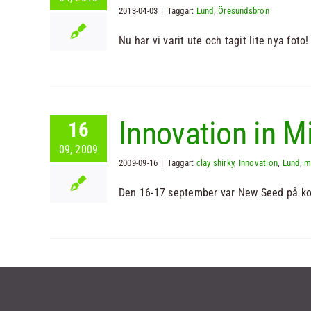
2013-04-03
|
Taggar:
Lund
,
Öresundsbron
Nu har vi varit ute och tagit lite nya foto! [
Innovation in M
16
09, 2009
2009-09-16
|
Taggar:
clay shirky
,
Innovation
,
Lund
,
m
Den 16-17 september var New Seed på konf