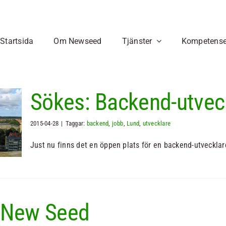
Startsida
Om Newseed
Tjänster
Kompetense
Utveckling av e-tjänster
Digital infrastruktur
App-utveckling
Programmering
Sökes: Backend-utvec
E-handelstjänster,
Vill du skapa en app? Vi
Våra språkval
affärssystem,
hjälper dig med en
React Native
Molntjänster
bokningsprogram,
kostnadseffektiv
2015-04-28
|
Taggar:
backend
,
jobb
,
Lund
Node.JS
,
utvecklare
Serverlös tjänst
dokumenthanteringssystem
utveckling!
REST API
Just nu finns det en öppen plats för en backend-utvecklare 
mm
Mistral-AI
Läs mer
Läs mer
AI
 New Seed