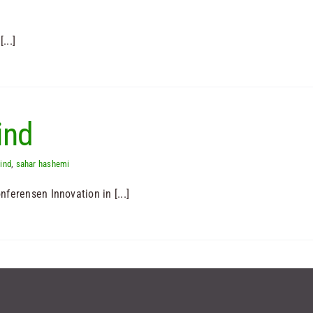
...]
ind
ind
,
sahar hashemi
erensen Innovation in [...]