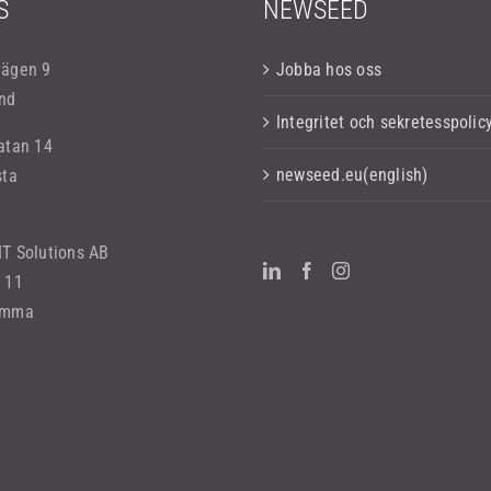
S
NEWSEED
vägen 9
Jobba hos oss
nd
Integritet och sekretesspolic
atan 14
newseed.eu(english)
sta
T Solutions AB
 11
omma