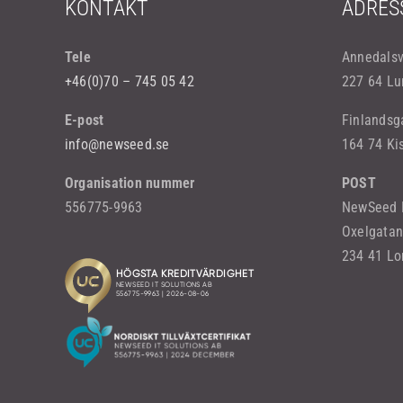
KONTAKT
ADRES
Tele
Annedals
+46(0)70 – 745 05 42
227 64 Lu
E-post
Finlandsg
info@newseed.se
164 74 Ki
Organisation nummer
POST
556775-9963
NewSeed I
Oxelgatan
234 41 L