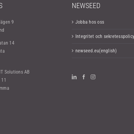
S
NEWSEED
vägen 9
Jobba hos oss
nd
Integritet och sekretesspolic
atan 14
newseed.eu(english)
sta
T Solutions AB
 11
omma