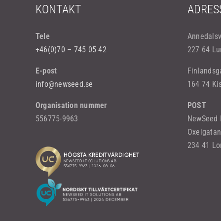
KONTAKT
ADRES
Tele
Annedals
+46(0)70 – 745 05 42
227 64 Lu
E-post
Finlandsg
info@newseed.se
164 74 Ki
Organisation nummer
POST
556775-9963
NewSeed I
Oxelgatan
234 41 L