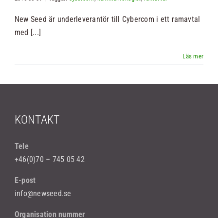
New Seed är underleverantör till Cybercom i ett ramavtal
Nyheter
med [...]
Kontakt
Sök
efter:
KONTAKT
Tele
+46(0)70 – 745 05 42
E-post
info@newseed.se
Organisation nummer