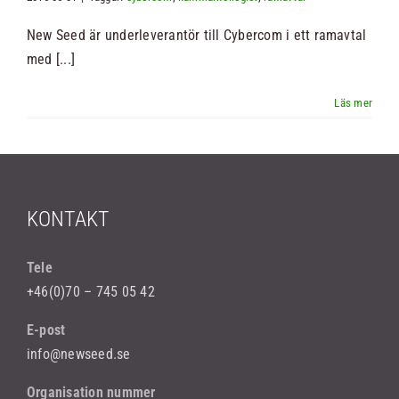
New Seed är underleverantör till Cybercom i ett ramavtal
Nyheter
med [...]
Kontakt
Sök
efter:
KONTAKT
Tele
+46(0)70 – 745 05 42
E-post
info@newseed.se
Organisation nummer