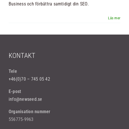
Business och förbättra samtidigt din SEO.
Nyheter
Kontakt
Sök
KONTAKT
efter:
Tele
+46(0)70 – 745 05 42
E-post
info@newseed.se
Organisation nummer
556775-9963