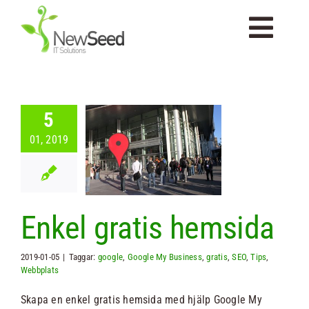
Fortsätt
till
Togg
innehållet
Navi
Startsida
5
Om Newseed
01, 2019
el gratis
emsida
Tips
Tjänster
Enkel gratis hemsida
Kompetenser
2019-01-05
|
Taggar:
google
,
Google My Business
,
gratis
,
SEO
,
Tips
,
Webbplats
Portfolio
Skapa en enkel gratis hemsida med hjälp Google My