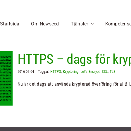
Startsida
Om Newseed
Tjänster
Kompetense
Utveckling av e-tjänster
Digital infrastruktur
App-utveckling
Programmering
HTTPS – dags för kry
E-handelstjänster,
Vill du skapa en app? Vi
Våra språkval
affärssystem,
hjälper dig med en
React Native
Molntjänster
bokningsprogram,
kostnadseffektiv
2016-02-04
|
Taggar:
HTTPS
,
Kryptering
,
Node.JS
Let's Encrypt
,
SSL
,
TLS
Serverlös tjänst
dokumenthanteringssystem
utveckling!
REST API
Nu är det dags att använda krypterad överföring för allt! [.
mm
Mistral-AI
Läs mer
Läs mer
AI