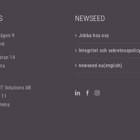
S
NEWSEED
vägen 9
Jobba hos oss
nd
Integritet och sekretesspolic
atan 14
newseed.eu(english)
sta
T Solutions AB
 11
omma