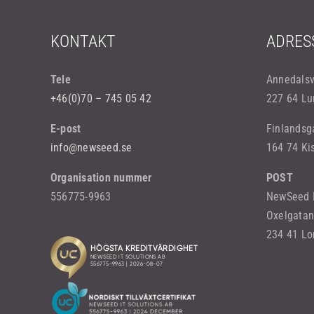
KONTAKT
ADRES
Tele
Annedals
+46(0)70 – 745 05 42
227 64 Lu
E-post
Finlandsg
info@newseed.se
164 74 Ki
Organisation nummer
POST
556775-9963
NewSeed I
Oxelgatan
234 41 L