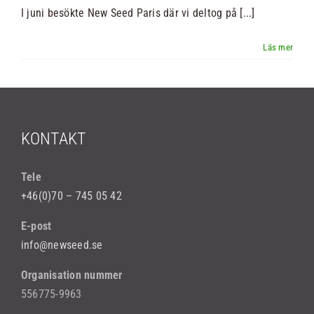
I juni besökte New Seed Paris där vi deltog på [...]
Nyheter
Kontakt
Sök
KONTAKT
efter:
Tele
+46(0)70 – 745 05 42
E-post
info@newseed.se
Organisation nummer
556775-9963