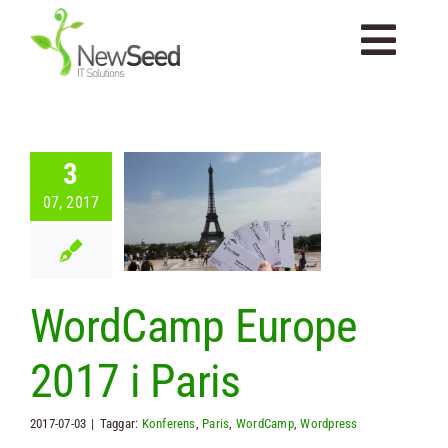
Fortsätt
till
Togg
innehållet
Navi
Startsida
3
rdCamp
Om Newseed
07, 2017
ope 2017 i
Paris
Tjänster
categorized
WordCamp Europe
Kompetenser
2017 i Paris
Portfolio
2017-07-03
|
Taggar:
Konferens
,
Paris
,
WordCamp
,
Wordpress