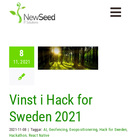
Fortsätt
till
Togg
innehållet
Navi
Startsida
8
 i Hack for
Om Newseed
11, 2021
den 2021
 Seed
Nyheter
Tjänster
Vinst i Hack for
Kompetenser
Sweden 2021
Portfolio
2021-11-08
|
Taggar:
AI
,
Geofencing
,
Geopositionering
,
Hack for Sweden
,
Hackathon
,
React Native