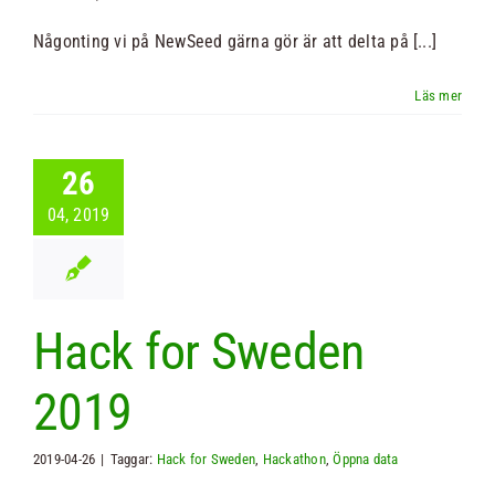
Någonting vi på NewSeed gärna gör är att delta på [...]
Nyheter
Kontakt
26
Sök
04, 2019
efter:
Hack for Sweden
2019
2019-04-26
|
Taggar:
Hack for Sweden
,
Hackathon
,
Öppna data